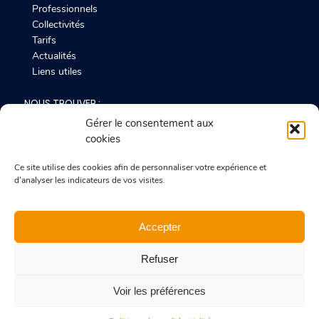
Professionnels
Collectivités
Tarifs
Actualités
Liens utiles
NOUS TROUVER :
Résidence “Lou Castelet“
Gérer le consentement aux
200 chemin de la Culasse
cookies
06510 Carros, France
Ce site utilise des cookies afin de personnaliser votre expérience et
NOUS CONTACTER :
d'analyser les indicateurs de vos visites.
nicolas.meurot@azur.notaires.fr
Tél. : 04 92 02 33 20
Fax : 04 93 22 60 34
Accepter
Refuser
© 2020 Meurot & Gagnard
Numéro agrément : 06084200630 74
Voir les préférences
Mentions légales
–
Confidentialité
–
Cookies